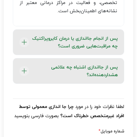
تخصصی، و فعالیت در مراکز درمانی معتبر از
نشانه‌های اطمینان‌بخش است.
پس از انجام جااندازی یا درمان کایروپراکتیک
چه مراقبت‌هایی ضروری است؟
پس از هر جلسه درمان، رعایت نکاتی مانند پرهیز از
پس از جااندازی اشتباه چه علائمی
حرکات ناگهانی، اصلاح وضعیت نشستن و خوابیدن،
هشداردهنده‌اند؟
انجام حرکات کششی ساده و نوشیدن آب کافی
برای دفع اسیدهای آزادشده از عضلات اهمیت دارد.
علائمی مانند بی‌حسی یا ضعف در اندام‌ها، درد
شدید یا ماندگار، سرگیجه، تاری دید، یا از
لطفا نظرات خود را در مورد
چرا جا اندازی معمولی توسط
دست‌دادن تعادل می‌توانند نشانه آسیب به
افراد غیرمتخصص خطرناک است؟
بصورت فارسی بنویسید
اعصاب یا عروق باشند. در چنین شرایطی مراجعه
فوری به پزشک متخصص ستون فقرات یا
شماره موبایل
*
کایروپراکتور ضروری است.