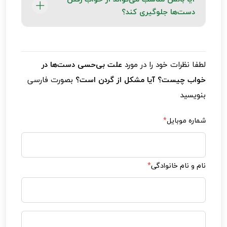
دارد، یا با درد گردن، ضعف عضلانی، کاهش تعادل
دست‌ها جلوگیری کند؟
یا کاهش قدرت دست همراه است، باید فوراً به
متخصص مراجعه کنید.
بله. استفاده از بالش ارگونومیک که گردن را در
وضعیت طبیعی نگه دارد، می‌تواند فشار روی
لطفا نظرات خود را در مورد
علت بی‌حسی دست‌ها در
اعصاب گردن را کاهش داده و به جلوگیری از
خواب چیست؟ آیا مشکل از گردن است؟
بصورت فارسی
بی‌حسی کمک کند.
بنویسید
شماره موبایل
*
نام و نام خانوادگی
*