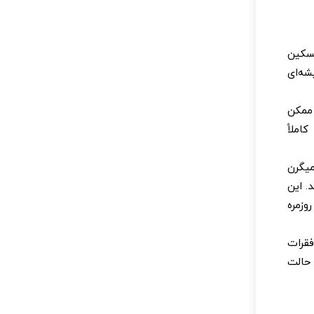
سکین
شه‌ای
ممکن
ملاً
یگرن
. این
وزمره
قرات
 حالت