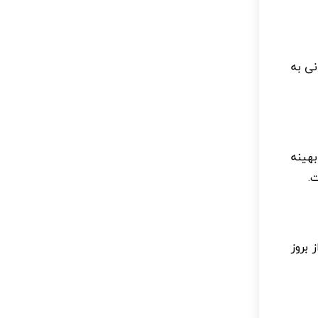
نی به
هینه
.
 بروز